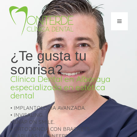
¿Te gusta tu
sonrisa?
Clínica Dental en Alboraya
especializada en estética
dental
• IMPLANTOLOGÍA AVANZADA.
• INVISALING.
• SNAP ON SMILE.
• ORTODONCIA CON BRACKETS.
• CARILLAS LUMINEERS.