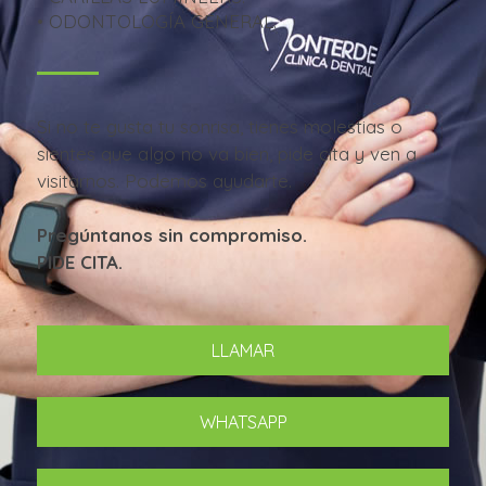
• ODONTOLOGÍA GENERAL.
Si no te gusta tu sonrisa, tienes molestias o
sientes que algo no va bien, pide cita y ven a
visitarnos. Podemos ayudarte.
Pregúntanos sin compromiso.
PIDE CITA.
LLAMAR
WHATSAPP