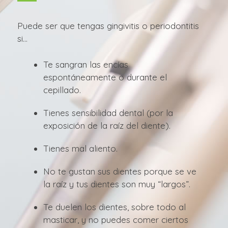
Puede ser que tengas gingivitis o periodontitis
si…
Te sangran las encías
espontáneamente o durante el
cepillado.
Tienes sensibilidad dental (por la
exposición de la raíz del diente).
Tienes mal aliento.
No te gustan sus dientes porque se ve
la raíz y tus dientes son muy “largos”.
Te duelen los dientes, sobre todo al
masticar, y no puedes comer ciertos