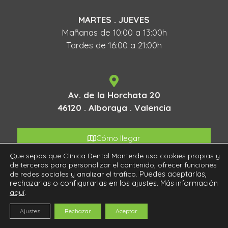
MARTES . JUEVES
Mañanas de 10:00 a 13:00h
Tardes de 16:00 a 21:00h
Av. de la Horchata 20
46120 . Alboraya . Valencia
Cómo llegar
Que sepas que Clínica Dental Monterde usa cookies propias y
de terceros para personalizar el contenido, ofrecer funciones
Puedes aceptarlas,
de redes sociales y analizar el tráfico.
rechazarlas o configurarlas en los ajustes. Más información
AVISO LEGAL
•
PRIVACIDAD
•
COOKIES
.
aquí
2026 © Clinica Dental Monterde •
Diseño Web Io
Ajustes
Rechazar
Aceptar
Solutions